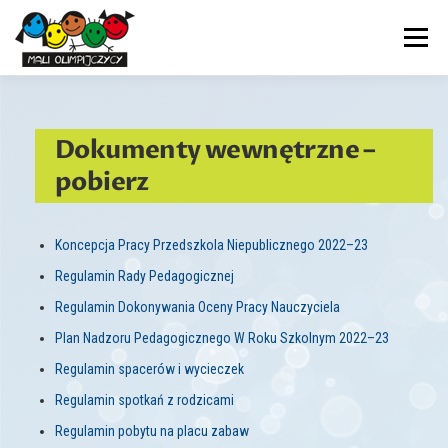
Przejdź
do
Menu
treści
PRZEDSZKOLE
NASZ DZIEŃ
AKTUALNOŚCI
Dokumenty wewnętrzne –
pobierz
ADAPTACJA
TERAPIE
DOKUMENTY
KONTAKT
Koncepcja Pracy Przedszkola Niepublicznego 2022–23
Regulamin Rady Pedagogicznej
Regulamin Dokonywania Oceny Pracy Nauczyciela
Plan Nadzoru Pedagogicznego W Roku Szkolnym 2022–23
Regulamin spacerów i wycieczek
Regulamin spotkań z rodzicami
Regulamin pobytu na placu zabaw