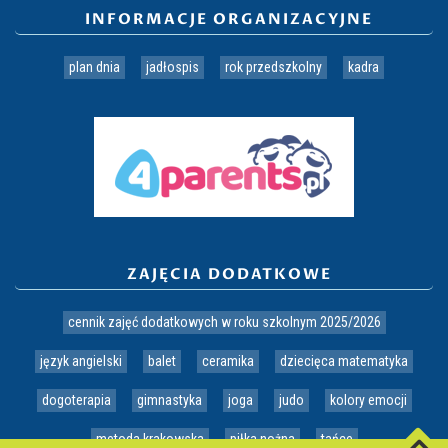
a
INFORMACJE ORGANIZACYJNE
c
h
plan dnia
jadłospis
rok przedszkolny
kadra
ZAJĘCIA DODATKOWE
cennik zajęć dodatkowych w roku szkolnym 2025/2026
język angielski
balet
ceramika
dziecięca matematyka
dogoterapia
gimnastyka
joga
judo
kolory emocji
metoda krakowska
piłka nożna
tańce