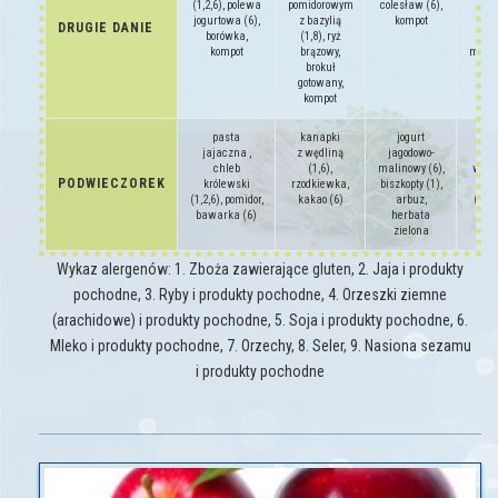
(1,2,6), polewa
pomidorowym
colesław (6),
gryc
jogurtowa (6),
z bazylią
kompot
sał
DRUGIE DANIE
borówka,
(1,8), ryż
z o
kompot
brązowy,
małos
brokuł
s
gotowany,
kompot
pasta
kanapki
jogurt
smo
jajaczna ,
z wędliną
jagodowo-
owo
chleb
(1,6),
malinowy (6),
warz
PODWIECZOREK
królewski
rzodkiewka,
biszkopty (1),
herb
(1,2,6), pomidor,
kakao (6)
arbuz,
(1), 
bawarka (6)
herbata
zielona
Wykaz alergenów: 1. Zboża zawierające gluten, 2. Jaja i produkty
pochodne, 3. Ryby i produkty pochodne, 4. Orzeszki ziemne
(arachidowe) i produkty pochodne, 5. Soja i produkty pochodne, 6.
Mleko i produkty pochodne, 7. Orzechy, 8. Seler, 9. Nasiona sezamu
i produkty pochodne