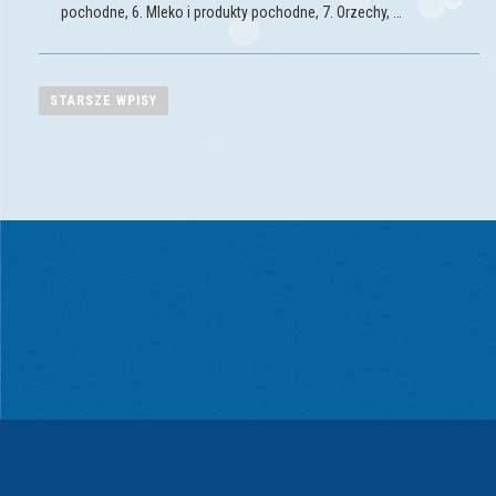
pochodne, 6. Mleko i produkty pochodne, 7. Orzechy, …
N
a
STARSZE WPISY
w
i
g
a
c
j
a
p
o
w
p
i
s