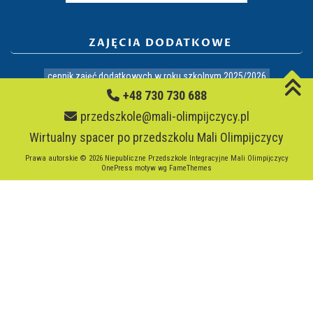
ZAJĘCIA DODATKOWE
cennik zajęć dodatkowych w roku szkolnym 2025/2026
+48 730 730 688
język angielski
balet
ceramika
dziecięca matematyka
przedszkole@mali-olimpijczycy.pl
dogoterapia
gimnastyka
joga
judo
kolory emocji
Wirtualny spacer po przedszkolu Mali Olimpijczycy
metoda krakowska
piłka nożna
tańce
Prawa autorskie © 2026 Niepubliczne Przedszkole Integracyjne Mali Olimpijczycy
OnePress
motyw wg FameThemes
zajęcia wyrównawcze
ZAJĘCIA TERAPEUTYCZNE
logopeda
psycholog
sensoryka
tomatis
tus