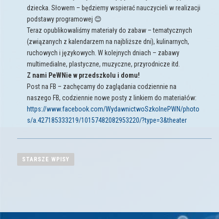
dziecka. Słowem – będziemy wspierać nauczycieli w realizacji
podstawy programowej 😊
Teraz opublikowaliśmy materiały do zabaw – tematycznych
(związanych z kalendarzem na najbliższe dni), kulinarnych,
ruchowych i językowych. W kolejnych dniach – zabawy
multimedialne, plastyczne, muzyczne, przyrodnicze itd.
Z nami PeWNie w przedszkolu i domu!
Post na FB – zachęcamy do zaglądania codziennie na
naszego FB, codziennie nowe posty z linkiem do materiałów:
https://www.facebook.com/WydawnictwoSzkolnePWN/photo
s/a.427185333219/10157482082953220/?type=3&theater
N
a
STARSZE WPISY
w
i
g
a