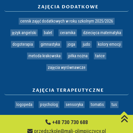
ZAJĘCIA DODATKOWE
cennik zajęć dodatkowych w roku szkolnym 2025/2026
język angielski
balet
ceramika
dziecięca matematyka
dogoterapia
gimnastyka
joga
judo
kolory emocji
metoda krakowska
piłka nożna
tańce
zajęcia wyrównawcze
ZAJĘCIA TERAPEUTYCZNE
logopeda
psycholog
sensoryka
tomatis
tus
+48 730 730 688
przedszkole@mali-olimpijczycy.pl