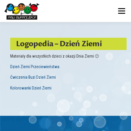
Przejdź
do
Menu
treści
PRZEDSZKOLE
NASZ DZIEŃ
AKTUALNOŚCI
Logopedia – Dzień Ziemi
ADAPTACJA
TERAPIE
DOKUMENTY
KONTAKT
Materiały dla wszystkich dzieci z okazji Dnia Ziemi 🙂
Dzień Ziemi Przeciewieństwa
Ćwiczenia Buzi Dzień Ziemi
Kolorowanki Dzień Ziemi