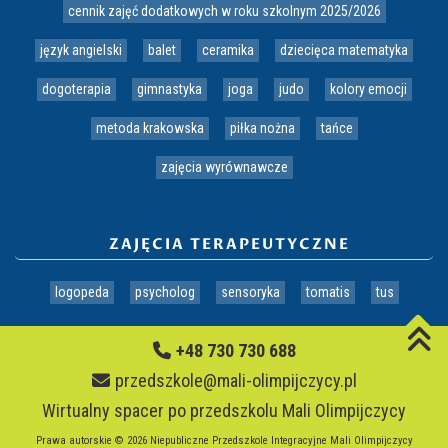
cennik zajęć dodatkowych w roku szkolnym 2025/2026
język angielski
balet
ceramika
dziecięca matematyka
dogoterapia
gimnastyka
joga
judo
kolory emocji
metoda krakowska
piłka nożna
tańce
zajęcia wyrównawcze
ZAJĘCIA TERAPEUTYCZNE
logopeda
psycholog
sensoryka
tomatis
tus
+48 730 730 688
przedszkole@mali-olimpijczycy.pl
Wirtualny spacer po przedszkolu Mali Olimpijczycy
Prawa autorskie © 2026 Niepubliczne Przedszkole Integracyjne Mali Olimpijczycy