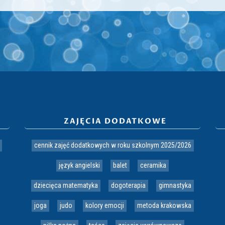
ZAJĘCIA DODATKOWE
cennik zajęć dodatkowych w roku szkolnym 2025/2026
język angielski
balet
ceramika
dziecięca matematyka
dogoterapia
gimnastyka
joga
judo
kolory emocji
metoda krakowska