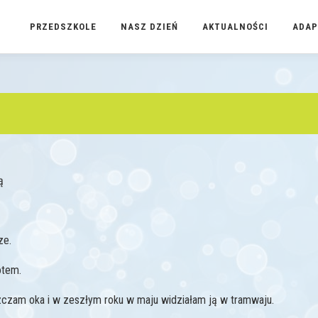
PRZEDSZKOLE
NASZ DZIEŃ
AKTUALNOŚCI
ADAP
rą
rze.
otem.
szczam oka i w zeszłym roku w maju widziałam ją w tramwaju.