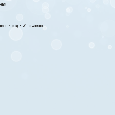
lem!
sną i szumią – Witaj wiosno