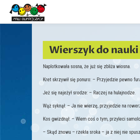
Przejdź
do
treści
Wierszyk do nauki
Naplotkowała sosna, że już się zbliża wiosna.
Kret skrzywił się ponuro: – Przyjedzie pewno fu
Jeż się najeżył srodze: – Raczej na hulajnodze.
Wąż syknął: – Ja nie wierzę, przyjedzie na rowe
Kos gwizdnął: – Wiem coś o tym, przyleci samol
– Skąd znowu – rzekła sroka – ja z niej nie spu