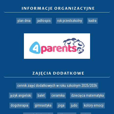
INFORMACJE ORGANIZACYJNE
plan dnia
jadłospis
rok przedszkolny
kadra
ZAJĘCIA DODATKOWE
cennik zajęć dodatkowych w roku szkolnym 2025/2026
język angielski
balet
ceramika
dziecięca matematyka
dogoterapia
gimnastyka
joga
judo
kolory emocji