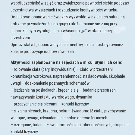
współuczestników zajęć oraz zwiększenie pewności siebie podczas
uczestnictwa w zajęciach i rozbudzanie kreatywności w ruchu.
Dodatkowo opanowanie ćwiczeń wyzwoliło w dzieciach naturalną
potrzebę przynależności do grupy i utożsamianie się z nią przy
jednoczesnym wyodrębnieniu własnego „ja” w otaczającej
przestrzeni.
Oprócz stałych, opanowanych elementów, dzieci dostały również
kolejne propozycje ruchów i ćwiczeń.
Aktywności zaplanowane na zajęciach w m‑cu lutym i ich cele:
– rolowanie ciała (pary, indywidualnie) – ciało w przestrzeni,
komunikacja wzrokowa, naprzemienność, naśladowanie, skupianie
uwagi – doskonalenie poznanych schematów
– jeżdżenie na pośladkach , kręcenie się – badanie przestrzeni,
nawiązywanie kontaktu wzrokowego, dynamika
– przepychanie się plecami – kontakt fizyczny
– ślizg na plecach, brzuchu, boku – świadomość ciała, przebywanie
w grupie, uwaga, uświadamianie sobie obecności innych
– czołganie, turlanie – świadomość ciała, obecność innych, skupienie,
kontakt fizyczny