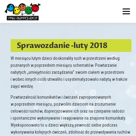
Przejdź
do
Menu
treści
PRZEDSZKOLE
NASZ DZIEŃ
AKTUALNOŚCI
Sprawozdanie ‑luty 2018
ADAPTACJA
TERAPIE
DOKUMENTY
KONTAKT
W miesiącu lutym dzieci doskonaliły ruch w przestrzeni według
poznanych w poprzednim miesiącu schematów. Powtarzanie
nabytych „umiejętności zarządzania” swoim ciałem w przestrzeni
i wobec innych osób utrwaliło i usystematyzowało nabytą w trakcie
zajęć wiedzę.
Powtarzalność komunikatów i ćwiczeń zaproponowanych
w poprzednim miesiącu, pozwoliło dzieciom na zrozumienie
celowości ruchów, doprecyzowanie ich oraz na czerpanie radości
i spontaniczne wykonywanie i reagowanie na znajome komunikaty.
Wyeksponowało to u dzieci większą pewność siebie podczas
wykonywania kolejnych ćwiczeń, zdolność do przewidywania ruchów