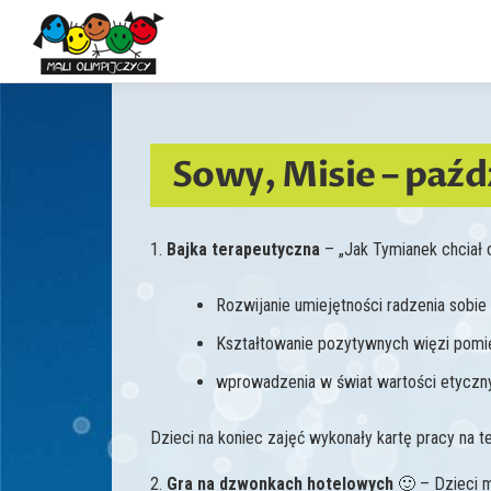
Przejdź
do
treści
Sowy, Misie – paźd
1.
Bajka terapeutyczna
– „Jak Tymianek chciał o
Rozwijanie umiejętności radzenia sobie
Kształtowanie pozytywnych więzi pom
wprowadzenia w świat wartości etycznych
Dzieci na koniec zajęć wykonały kartę pracy na t
2.
Gra na dzwonkach hotelowych
🙂 – Dzieci m