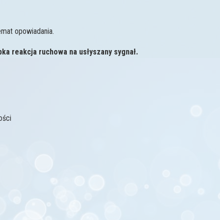
emat opowiadania.
ka reakcja ruchowa na usłyszany sygnał.
ości