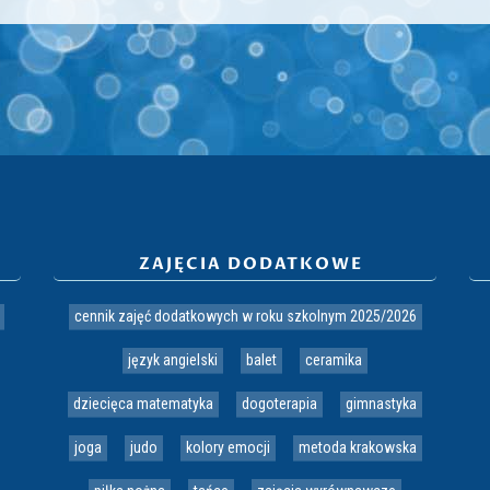
ZAJĘCIA DODATKOWE
cennik zajęć dodatkowych w roku szkolnym 2025/2026
język angielski
balet
ceramika
dziecięca matematyka
dogoterapia
gimnastyka
joga
judo
kolory emocji
metoda krakowska