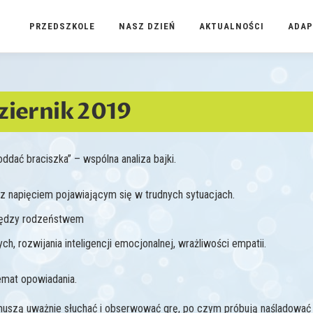
PRZEDSZKOLE
NASZ DZIEŃ
AKTUALNOŚCI
ADAP
ziernik 2019
ddać braciszka” – wspólna analiza bajki.
 z napięciem pojawiającym się w trudnych sytuacjach.
iędzy rodzeństwem
, rozwijania inteligencji emocjonalnej, wrażliwości empatii.
emat opowiadania.
uszą uważnie słuchać i obserwować grę, po czym próbują naśladować