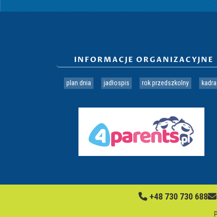
INFORMACJE ORGANIZACYJNE
plan dnia
jadłospis
rok przedszkolny
kadra
+48 730 730 688
P