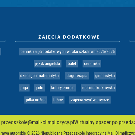
ZAJĘCIA DODATKOWE
cennik zajęć dodatkowych w roku szkolnym 2025/2026
język angielski
balet
ceramika
dziecięca matematyka
dogoterapia
gimnastyka
joga
judo
kolory emocji
metoda krakowska
piłka nożna
tańce
zajęcia wyrównawcze
przedszkole@mali-olimpijczycy.pl
Wirtualny spacer po przedsz
rawa autorskie © 2026 Niepubliczne Przedszkole Integracyjne Mali Olimpijczy