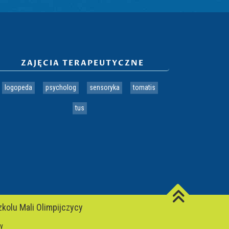
ZAJĘCIA TERAPEUTYCZNE
logopeda
psycholog
sensoryka
tomatis
tus
kolu Mali Olimpijczycy
cy