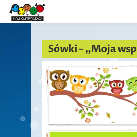
Przejdź
do
treści
Sówki – „Moja wsp