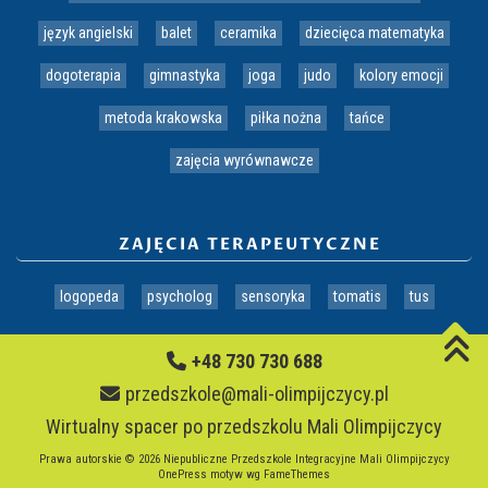
język angielski
balet
ceramika
dziecięca matematyka
dogoterapia
gimnastyka
joga
judo
kolory emocji
metoda krakowska
piłka nożna
tańce
zajęcia wyrównawcze
ZAJĘCIA TERAPEUTYCZNE
logopeda
psycholog
sensoryka
tomatis
tus
+48 730 730 688
przedszkole@mali-olimpijczycy.pl
Wirtualny spacer po przedszkolu Mali Olimpijczycy
Prawa autorskie © 2026 Niepubliczne Przedszkole Integracyjne Mali Olimpijczycy
OnePress
motyw wg FameThemes