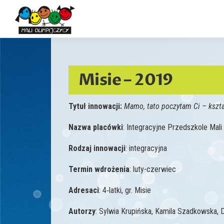
Przejdź
do
treści
Misie – 2019
Tytuł innowacji:
Mamo, tato poczytam Ci – kszta
Nazwa placówki
: Integracyjne Przedszkole Mal
Rodzaj innowacji
: integracyjna
Termin wdrożenia
: luty-czerwiec
Adresaci
: 4‑latki, gr. Misie
Autorzy
: Sylwia Krupińska, Kamila Szadkowska,