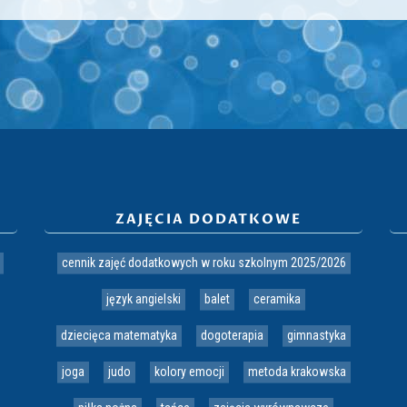
ZAJĘCIA DODATKOWE
cennik zajęć dodatkowych w roku szkolnym 2025/2026
język angielski
balet
ceramika
dziecięca matematyka
dogoterapia
gimnastyka
joga
judo
kolory emocji
metoda krakowska