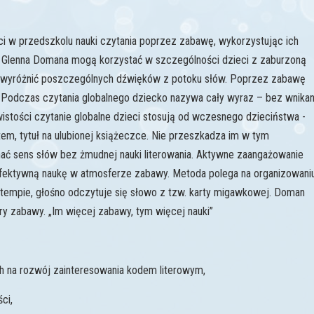
ci w przedszkolu nauki czytania poprzez zabawę, wykorzystując ich
ji Glenna Domana mogą korzystać w szczególności dzieci z zaburzoną
one wyróżnić poszczególnych dźwięków z potoku słów. Poprzez zabawę
. Podczas czytania globalnego dziecko nazywa cały wyraz – bez wnikan
wistości czytanie globalne dzieci stosują od wczesnego dzieciństwa -
tem, tytuł na ulubionej książeczce. Nie przeszkadza im w tym
ać sens słów bez żmudnej nauki literowania. Aktywne zaangażowanie
fektywną naukę w atmosferze zabawy. Metoda polega na organizowani
 tempie, głośno odczytuje się słowo z tzw. karty migawkowej. Doman
y zabawy. „Im więcej zabawy, tym więcej nauki”
 na rozwój zainteresowania kodem literowym,
ci,