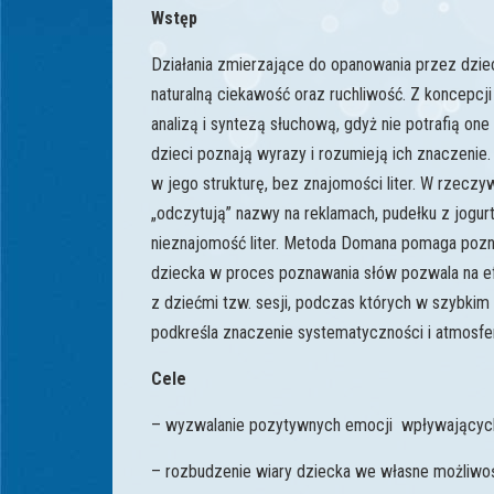
Wstęp
Działania zmierzające do opanowania przez dzie
naturalną ciekawość oraz ruchliwość. Z koncepc
analizą i syntezą słuchową, gdyż nie potrafią 
dzieci poznają wyrazy i rozumieją ich znaczenie
w jego strukturę, bez znajomości liter. W rzeczy
„odczytują” nazwy na reklamach, pudełku z jogur
nieznajomość liter. Metoda Domana pomaga pozn
dziecka w proces poznawania słów pozwala na e
z dziećmi tzw. sesji, podczas których w szybkim
podkreśla znaczenie systematyczności i atmosfer
Cele
– wyzwalanie pozytywnych emocji wpływających
– rozbudzenie wiary dziecka we własne możliwoś