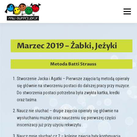
Przejdź
do
Menu
treści
PRZEDSZKOLE
NASZ DZIEŃ
AKTUALNOŚCI
Marzec 2019 – Żabki, Jeżyki
ADAPTACJA
TERAPIE
DOKUMENTY
KONTAKT
Metoda Batti Strauss
Stworzenie Jacka i Agatki – Pierwsze zajęcia tą metodą opierały
się głównie na stworzeniu postaci do dalszej pracy przy muzyce.
Do stworzenia postaci potrzebna była zwykła kartka, kredki
oraz taśma.
Naucz nie słuchać – drugie zajęcia opierały się głównie na
wysłuchaniu muzyki oraz nauczeniu się pierwszej części
inscenizacji już przy użyciu rekwizytu .
Naucz mnie słuchać cz.2 – kolejne zajęcia były kontynuacją