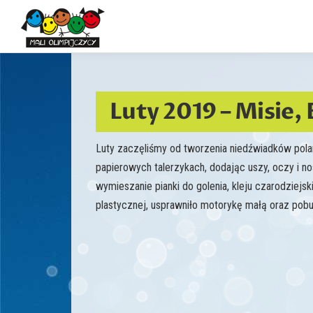
Przejdź
do
treści
Luty 2019 – Misie,
Luty zaczęliśmy od tworzenia niedźwiadków pol
papierowych talerzykach, dodając uszy, oczy i 
wymieszanie pianki do golenia, kleju czarodziejs
plastycznej, usprawniło motorykę małą oraz pobu