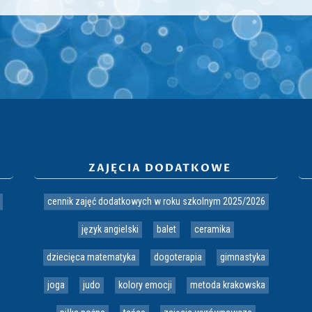
ZAJĘCIA DODATKOWE
cennik zajęć dodatkowych w roku szkolnym 2025/2026
język angielski
balet
ceramika
dziecięca matematyka
dogoterapia
gimnastyka
joga
judo
kolory emocji
metoda krakowska