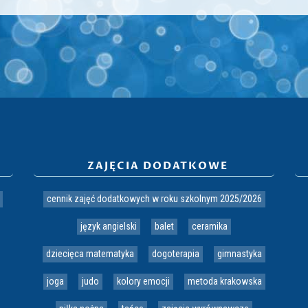
ZAJĘCIA DODATKOWE
cennik zajęć dodatkowych w roku szkolnym 2025/2026
język angielski
balet
ceramika
dziecięca matematyka
dogoterapia
gimnastyka
joga
judo
kolory emocji
metoda krakowska