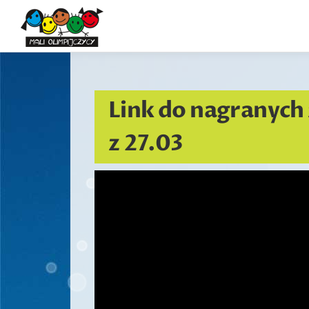
Przejdź
do
treści
Link do nagranych z
z 27.03