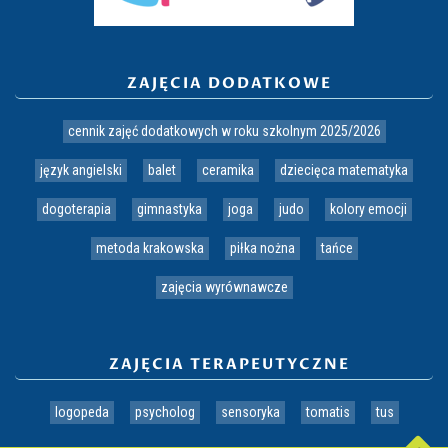
ZAJĘCIA DODATKOWE
cennik zajęć dodatkowych w roku szkolnym 2025/2026
język angielski
balet
ceramika
dziecięca matematyka
dogoterapia
gimnastyka
joga
judo
kolory emocji
metoda krakowska
piłka nożna
tańce
zajęcia wyrównawcze
ZAJĘCIA TERAPEUTYCZNE
logopeda
psycholog
sensoryka
tomatis
tus