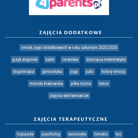
ZAJĘCIA DODATKOWE
cennik zajęć dodatkowych w roku szkolnym 2025/2026
język angielski
balet
ceramika
dziecięca matematyka
dogoterapia
gimnastyka
joga
judo
kolory emocji
metoda krakowska
piłka nożna
tańce
zajęcia wyrównawcze
ZAJĘCIA TERAPEUTYCZNE
logopeda
psycholog
sensoryka
tomatis
tus