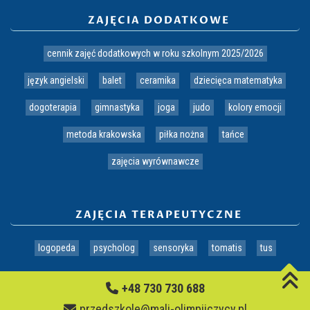
ZAJĘCIA DODATKOWE
cennik zajęć dodatkowych w roku szkolnym 2025/2026
język angielski
balet
ceramika
dziecięca matematyka
dogoterapia
gimnastyka
joga
judo
kolory emocji
metoda krakowska
piłka nożna
tańce
zajęcia wyrównawcze
ZAJĘCIA TERAPEUTYCZNE
logopeda
psycholog
sensoryka
tomatis
tus
+48 730 730 688
przedszkole@mali-olimpijczycy.pl