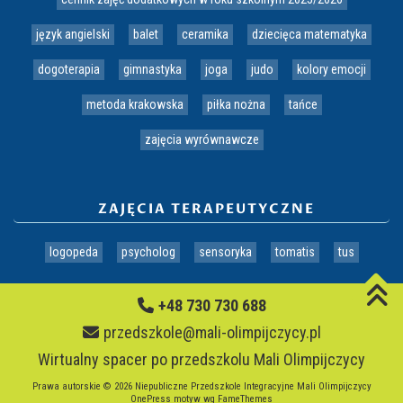
język angielski
balet
ceramika
dziecięca matematyka
dogoterapia
gimnastyka
joga
judo
kolory emocji
metoda krakowska
piłka nożna
tańce
zajęcia wyrównawcze
ZAJĘCIA TERAPEUTYCZNE
logopeda
psycholog
sensoryka
tomatis
tus
+48 730 730 688
przedszkole@mali-olimpijczycy.pl
Wirtualny spacer po przedszkolu Mali Olimpijczycy
Prawa autorskie © 2026 Niepubliczne Przedszkole Integracyjne Mali Olimpijczycy
OnePress
motyw wg FameThemes