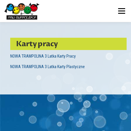
Przejdź
do
Menu
treści
PRZEDSZKOLE
NASZ DZIEŃ
AKTUALNOŚCI
Karty pracy
ADAPTACJA
TERAPIE
DOKUMENTY
KONTAKT
NOWA TRAMPOLINA 3 Latka Karty Pracy
NOWA TRAMPOLINA 3 Latka Karty Plastyczne