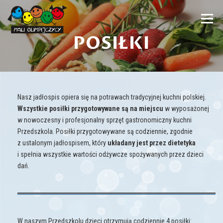
Przejdź
do
Menu
treści
POSIŁKI
PRZEDSZKOLE
NASZ DZIEŃ
AKTUALNOŚCI
ADAPTACJA
TERAPIE
DOKUMENTY
KONTAKT
Nasz jadłospis opiera się na potrawach tradycyjnej kuchni polskiej.
Wszystkie posiłki przygotowywane są na miejscu
w wyposażonej
w nowoczesny i profesjonalny sprzęt gastronomiczny kuchni
Przedszkola. Posiłki przygotowywane są codziennie, zgodnie
z ustalonym jadłospisem, który
układany jest przez dietetyka
i spełnia wszystkie wartości odżywcze spożywanych przez dzieci
dań.
W naszym Przedszkolu dzieci otrzymują codziennie 4 posiłki: