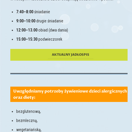
7:40–8:00
śniadanie
9:00–10:00
drugie śniadanie
12:00–13.00
obiad (dwa dania)
15:00–15:30
podwieczorek
AKTUALNY JADŁOSPIS
Uwzględniamy potrzeby żywieniowe dzieci alergicznych
oraz diety:
bezglutenową,
bezmleczną,
wegetariańską,