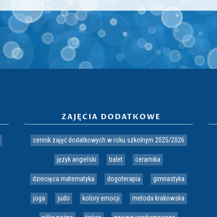
ZAJĘCIA DODATKOWE
cennik zajęć dodatkowych w roku szkolnym 2025/2026
język angielski
balet
ceramika
dziecięca matematyka
dogoterapia
gimnastyka
joga
judo
kolory emocji
metoda krakowska