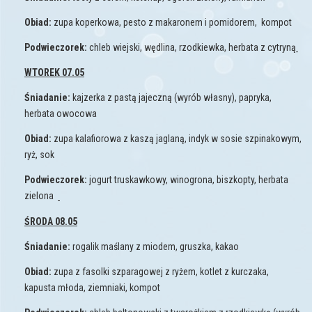
Obiad:
zupa koperkowa, pesto z makaronem i pomidorem, kompot
Podwieczorek:
chleb wiejski, wędlina, rzodkiewka, herbata z cytryną
WTOREK 07.05
Śniadanie:
kajzerka z pastą jajeczną (wyrób własny), papryka,
herbata owocowa
Obiad:
zupa kalafiorowa z kaszą jaglaną, indyk w sosie szpinakowym,
ryż, sok
Podwieczorek:
jogurt truskawkowy, winogrona, biszkopty, herbata
zielona
ŚRODA 08.05
Śniadanie:
rogalik maślany z miodem, gruszka, kakao
Obiad:
zupa z fasolki szparagowej z ryżem, kotlet z kurczaka,
kapusta młoda, ziemniaki, kompot