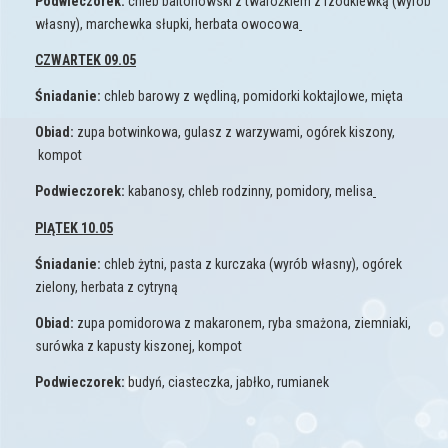
Podwieczorek:
chleb baltonowski z twarożkiem z rzodkiewką (wyrób
własny), marchewka słupki, herbata owocowa
CZWARTEK 09.05
Śniadanie:
chleb barowy z wędliną, pomidorki koktajlowe, mięta
Obiad:
zupa botwinkowa, gulasz z warzywami, ogórek kiszony,
kompot
Podwieczorek:
kabanosy, chleb rodzinny, pomidory, melisa
PIĄTEK 10.05
Śniadanie:
chleb żytni, pasta z kurczaka (wyrób własny), ogórek
zielony, herbata z cytryną
Obiad:
zupa pomidorowa z makaronem, ryba smażona, ziemniaki,
surówka z kapusty kiszonej, kompot
Podwieczorek:
budyń, ciasteczka, jabłko, rumianek