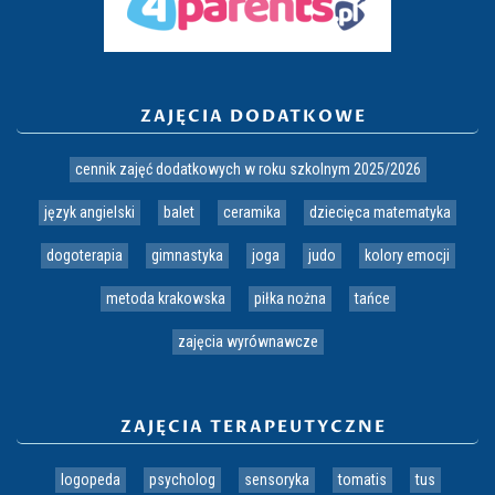
ZAJĘCIA DODATKOWE
cennik zajęć dodatkowych w roku szkolnym 2025/2026
język angielski
balet
ceramika
dziecięca matematyka
dogoterapia
gimnastyka
joga
judo
kolory emocji
metoda krakowska
piłka nożna
tańce
zajęcia wyrównawcze
ZAJĘCIA TERAPEUTYCZNE
logopeda
psycholog
sensoryka
tomatis
tus