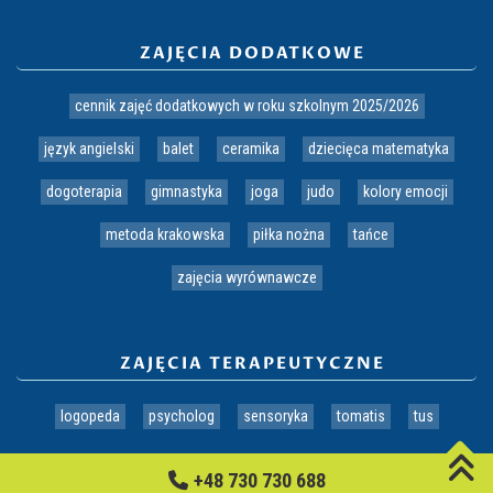
ZAJĘCIA DODATKOWE
cennik zajęć dodatkowych w roku szkolnym 2025/2026
język angielski
balet
ceramika
dziecięca matematyka
dogoterapia
gimnastyka
joga
judo
kolory emocji
metoda krakowska
piłka nożna
tańce
zajęcia wyrównawcze
ZAJĘCIA TERAPEUTYCZNE
logopeda
psycholog
sensoryka
tomatis
tus
+48 730 730 688