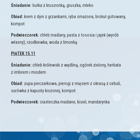
Śniadanie:
bułka z kruszonką, gruszka, mleko
Obiad:
krem z dyni z grzankami, ryba smażona, brokuł gotowany,
kompot
Podwieczorek:
chleb maślany, pasta z łososia i jajek (wyrób
własny), rzodkiewka, woda z limonką
PIĄTEK 15.11
Śniadanie:
chleb królewski z wędliną, ogórek zielony, herbata
z imbirem i miodem
Obiad:
zupa pieczarkowa, pierogi z mięsem z okrasą z cebuli,
surówka z kapusty kiszonej, kompot
Podwieczorek:
ciasteczka maślane, kisiel, mandarynka