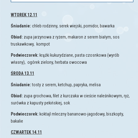
WTOREK 12.11
Śniadanie:
chleb rodzinny, serek wiejski, pomidor, bawarka
Obiad:
zupa jarzynowa z ryżem, makaron z serem białym, sos
truskawkowy, kompot
Podwieczorek:
krążki kukurydziane, pasta czosnkowa (wyrób
własny), ogórek zielony, herbata owocowa
ŚRODA 13.11
Śniadanie:
tosty z serem, ketchup, papryka, melisa
Obiad:
zupa grochowa, filet z kurczaka w cieście naleśnikowym, ryż,
surówka z kapusty pekińskiej, sok
Podwieczorek:
koktajl mleczny bananowo-jagodowy, biszkopty,
bakalie
CZWARTEK 14.11